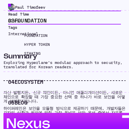
Paul Timofeev
Read Time
03
FOUNDATION
00
min
Tags
International
FOUNDATION
HYPER TOKEN
STAKING
Summary
Exploring Hyperlane’s modular approach to security,
translated for Korean readers.
04
ECOSYSTEM
자산 발행자든, 신규 체인이든, 아니면 애플리케이션이든, 새로운
체인으로 확장할 때 가장 중요한 선택 중 하나가 바로 보안을 어떻
게 설계할지입니다.
05
BLOG
하이퍼레인은 보안을 모듈형 방식으로 제공하기 때문에, 개발자들은
각자의 상황과 필요에 맞춰 가장 폭넓은 보안 옵션 중에서 자유롭
게 고를 수 있습니다.
Nexus