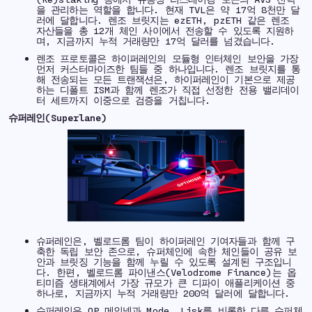
을 관리하는 역할을 합니다. 현재 TVL은 약 17억 8천만 달
러에 달합니다. 렌조 브릿지는 ezETH, pzETH 같은 렌조
자산들을 총 12개 체인 사이에서 전송할 수 있도록 지원하
며, 지금까지 누적 거래량만 17억 달러를 넘겼습니다.
렌조 프로토콜은 하이퍼레인의 모듈형 인터체인 보안을 가장
먼저 커스터마이즈한 팀들 중 하나입니다. 렌조 브릿지를 통
해 전송되는 모든 트랜잭션은, 하이퍼레인이 기본으로 제공
하는 디폴트 ISM과 함께 렌조가 직접 선정한 전용 밸리데이
터 세트까지 이중으로 검증을 거칩니다.
슈퍼레인(Superlane)
슈퍼레인은, 벨로드롬 팀이 하이퍼레인 기여자들과 함께 구
축한 독립 보안 존으로, 슈퍼체인에 속한 체인들이 공유 보
안과 브릿징 기능을 함께 누릴 수 있도록 설계된 구조입니
다. 한편, 벨로드롬 파이낸스(Velodrome Finance)는 옵
티미즘 생태계에서 가장 규모가 큰 디파이 애플리케이션 중
하나로, 지금까지 누적 거래량만 200억 달러에 달합니다.
슈퍼레인은 OP 메인넷과 Mode, Lisk를 비롯한 다른 슈퍼체