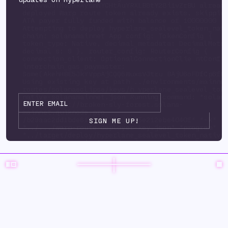
5dyKvwJUTMvDHRAysmNYCHtAuYRXLB8tY28i1vZrBU alread
deployed Warp route token already exists, skippi
ATA payer fully funded with balance of 10000000
Attempting to deploy hyperlane_sealevel_token_nat
chain: solanamainnet App config: TokenConfig {
token_type: Native, decimal_metadata: DecimalMeta
decimal s: 9 }, router_config: RouterConfig {
connection_client: OptionalConnectionClie ntConfi
interchain_gas_paymaster:
Some(AkehHBE5JkYVppAjCQQ6WuxsVJtru BAjU6oFDfCp6fP
Using existing key at path ../environments/mainne
routes/solanaeclipse/keys/h yperlane_sealevel_tok
native-solanamainnet.json Running command: "solan
url" "https://broken-sly-forest.solana-
mainnet.quiknode.pro
/b29aac2dd1bde6125d3415ad9d35e212ebe4040f" "-k"
"../.../warp-route-deployer-key.json" "program" "
"../target/deploy/hyperlane_sealevel_token_native
upgrade-auth ority" "../.../warp-route-deployer-k
"--program-id" "../environments/mainnet3/ warp-
routes/solanaeclipse/keys/hyperlane_sealevel_toke
solanamainnet.json" "--with-compute-unit-price" "