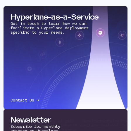
Hyperlane-as-a-Service
Get in touch to learn how we can
facilitate a Hyperlane deployment
specific to your needs.
Contact Us →
Newsletter
Using existing key at path ../environments/mainne
routes/solanaeclipse/keys/h yperlane_sealevel_tok
Subscribe for monthly
eclipsemainnet.json Program
updates on Hyperlane